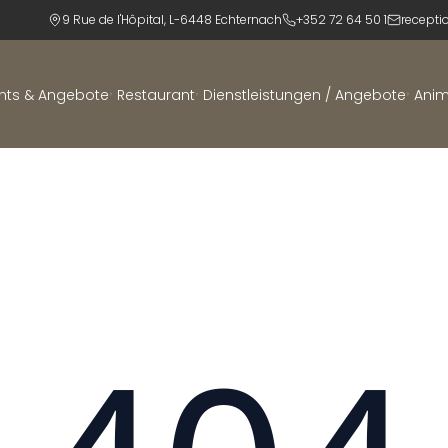
9 Rue de l'Hôpital, L-6448 Echternach
+352 72 64 50 1
recepti
nts & Angebote
Restaurant
Dienstleistungen / Angebote
Anim