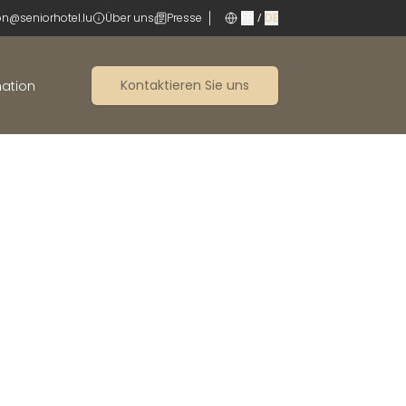
on@seniorhotel.lu
Über uns
Presse
FR
/
DE
Kontaktieren Sie uns
ation