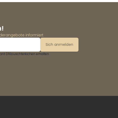
n!
nderangebote informiert
Sich anmelden
nt D'Klouschterkichen erhalten
Website by
GECKO - creative agency