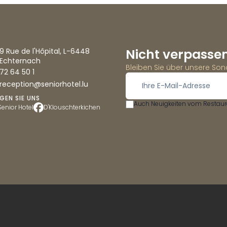
Nicht verpasse
9 Rue de l'Hôpital, L-6448
Echternach
Bleiben Sie über unsere So
72 64 50 1
reception@seniorhotel.lu
GEN SIE UNS
Auch Neuigkeiten vom Restaura
Senior Hotel
D'Klouschterkichen
-
-
Impressum
Datenschutz
Cookie-Richtlinie